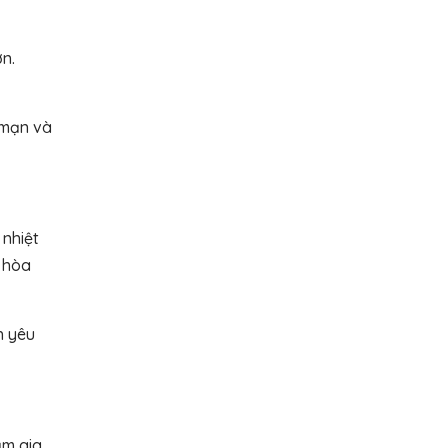
n.
 mạn và
 nhiệt
ự hòa
h yêu
ảm gia