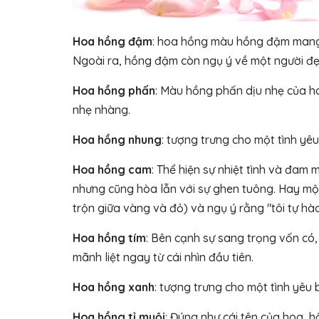
Hoa hồng đậm
: hoa hồng màu hồng đậm mang ý
Ngoài ra, hồng đậm còn ngụ ý về một người đẹp
Hoa hồng phấn
: Màu hồng phấn dịu nhẹ của h
nhẹ nhàng.
Hoa hồng nhung
: tượng trưng cho một tình yê
Hoa hồng cam
: Thể hiện sự nhiệt tình và đam
nhưng cũng hòa lẫn với sự ghen tuông. Hay một 
trộn giữa vàng và đỏ) và ngụ ý rằng "tôi tự hà
Hoa hồng tím
: Bên cạnh sự sang trọng vốn có,
mãnh liệt ngay từ cái nhìn đầu tiên.
Hoa hồng xanh
: tượng trưng cho một tình yêu b
Hoa hồng tỉ muội
: Đúng như cái tên của hoa, h