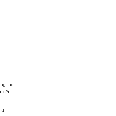
ợng cho
êu nếu
ồng