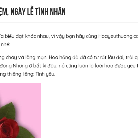
ệm, ngày lễ tình nhân
ĩa biểu đạt khác nhau, vì vậy bạn hãy cùng Hoayeuthuong.c
 nhé:
ng cháy và lãng mạn. Hoa hồng đỏ đã có từ rất lâu đời, trải 
ông.Nhưng ở bất kì đâu, nó cũng luôn là loài hoa được yêu 
g thiêng liêng: Tình yêu.