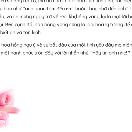
u sa đầy rực rỡ, mà nó còn là loài hoa của tình bạn, thể hiệ
ẳng hạn như: "anh quan tâm đến em" hoặc "hãy nhớ đến anh". 
, và cả mừng ngày trở về. Đôi khi,hồng vàng lại là một lời b
bội. Bên cạnh đó, hoa hồng vàng cũng là loài hoa lý tưởng để
biết ơn và tôn kính.
 hoa hồng ngụ ý về sự bắt đầu của một tình yêu đầy mơ mộn
một hạnh phúc tròn đầy với lời nhắn nhủ: "Hãy tin anh nhé! "