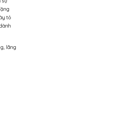
n sự
Tặng
ày tỏ
 dành
g, lãng