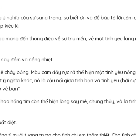
 nghĩa của sự sang trọng, sự biết ơn và để bày tỏ lời cảm ơ
 kiêu kì.
oa mang đến thông điệp về sự trìu mến, về một tình yêu lãng
u say đắm và nồng nhiệt.
 mê cháy bỏng. Màu cam đầy rực rỡ thể hiện một tình yêu nồng
ý nghĩa khác, nó là cầu nối giữa tình bạn và tình yêu (bởi s
o về bạn".
 hoa hồng tím còn thể hiện lòng say mê, chung thủy, và là tìn
ất diệt.
ồng tỉ muội tượng trưng cho tình chị em thắm thiết. Cho tình c