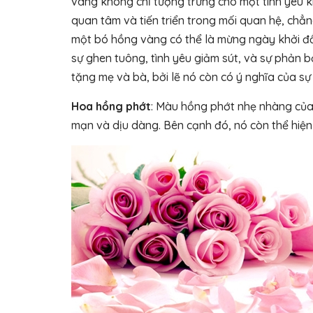
vàng không chỉ tượng trưng cho một tình yêu kiê
quan tâm và tiến triển trong mối quan hệ, ch
một bó hồng vàng có thể là mừng ngày khởi đầu
sự ghen tuông, tình yêu giảm sút, và sự phản 
tặng mẹ và bà, bởi lẽ nó còn có ý nghĩa của sự 
Hoa hồng phớt
: Màu hồng phớt nhẹ nhàng của
mạn và dịu dàng. Bên cạnh đó, nó còn thể hiện 