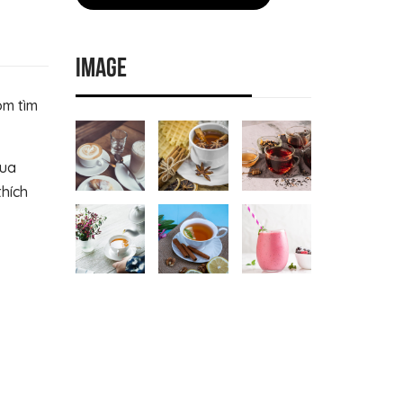
Image
om tìm
qua
thích