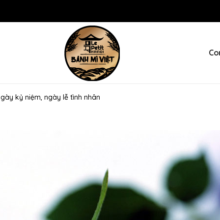
Co
gày kỷ niệm, ngày lễ tình nhân