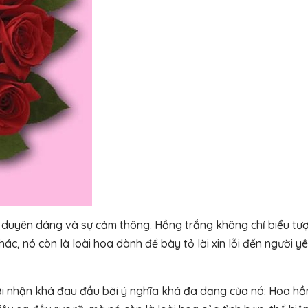
, duyên dáng và sự cảm thông. Hồng trắng không chỉ biểu tư
ác, nó còn là loài hoa dành để bày tỏ lời xin lỗi đến người y
ười nhận khá đau đầu bởi ý nghĩa khá đa dạng của nó: Hoa h